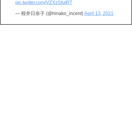
pic.twitter.com/VZXzSfutRT
— 桜井日奈子 (@hinako_incent)
April 13, 2021