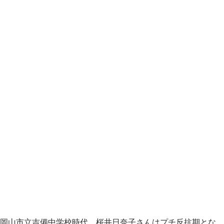
岡山市立吉備中学校時代、桜井日奈子さんはプチ反抗期とな