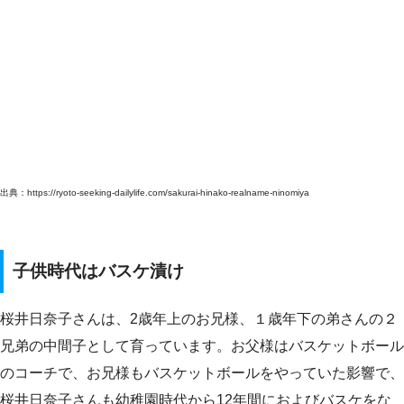
出典：https://ryoto-seeking-dailylife.com/sakurai-hinako-realname-ninomiya
子供時代はバスケ漬け
桜井日奈子さんは、2歳年上のお兄様、１歳年下の弟さんの２
兄弟の中間子として育っています。お父様はバスケットボール
のコーチで、お兄様もバスケットボールをやっていた影響で、
桜井日奈子さんも幼稚園時代から12年間におよびバスケをな