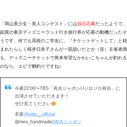
「岡山美少女・美人コンテスト」には
自己応募
だったようで、
副賞の東京ディズニーランド行き旅行券が応募の動機だったそ
うです。何でも高校のご学友に、『チケットゲットして』と頼
まれたらしく桜井日奈子さんが一肌脱いだとか（笑）主催者側
も、ディズニーチケットで将来有望なかわいこちゃんが釣れる
のなら、エビで鯛釣りですね♪
今夜22:00〜TBS「有吉ジャポンI Iジロジロ有吉」に
出演させていただきます！
ぜひ見てください
衣装
@mite__official
@mex_handmade
#有吉ジャポン