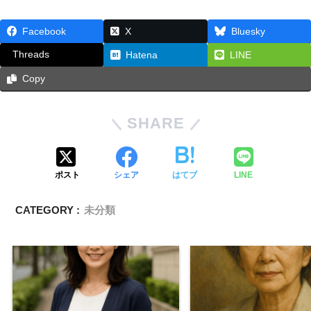
Facebook
X
Bluesky
Threads
Hatena
LINE
Copy
SHARE
ポスト
シェア
はてブ
LINE
CATEGORY :
未分類