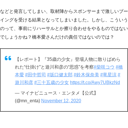
などと発言してしまい、取材陣からスポンサーまで激しいブー
イングを受ける結果となってしまいました。しかし、こういう
のって、事前にリハーサルとか擦り合わせをやるものではない
でしょうかね？橋本愛さんだけの責任ではないのでは？
【レポート】『35歳の少女』登場人物に散りばめら
れた“仕掛け”と遊川和彦の“思惑”を考察
#柴咲コウ
#橋
本愛
#田中哲司
#坂口健太郎
#鈴木保奈美
#竜星涼
#
遊川和彦
#三十五歳の少女
https://t.co/Awy7UBkzNd
— マイナビニュース・エンタメ【公式】
(@mn_enta)
November 12, 2020