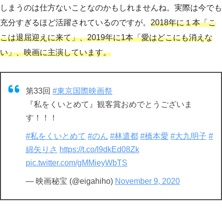
しまうのは仕方ないことなのかもしれませんね。実際は今でも
充分すぎるほど活躍されているのですが。
2018年に１本「こ
こは退屈迎えに来て」
、2019年に1本「愛はどこにも消えな
い」、映画に主演しています。
第33回
#東京国際映画祭
『私をくいとめて』観客賞おめでとうございま
す！！！
#私をくいとめて
#のん
#林遣都
#橋本愛
#大九明子
#
綿矢りさ
https://t.co/I9dkEd08Zk
pic.twitter.com/gMMieyWbTS
— 映画秘宝 (@eigahiho)
November 9, 2020