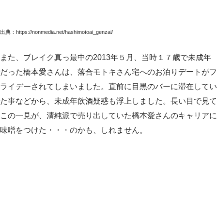
出典：https://nonmedia.net/hashimotoai_genzai/
また、ブレイク真っ最中の2013年５月、当時１７歳で未成年
だった橋本愛さんは、落合モトキさん宅へのお泊りデートがフ
ライデーされてしまいました。直前に目黒のバーに滞在してい
た事などから、未成年飲酒疑惑も浮上しました。長い目で見て
この一見が、清純派で売り出していた橋本愛さんのキャリアに
味噌をつけた・・・のかも、しれません。