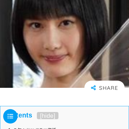
Contents
[
hide
]