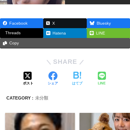
Facebook
X
Bluesky
Threads
Hatena
LINE
Copy
SHARE
ポスト
シェア
はてブ
LINE
CATEGORY :
未分類