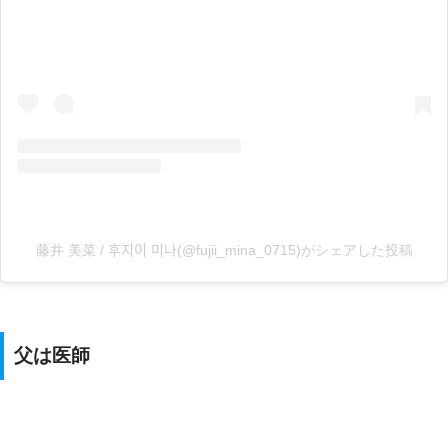
藤井 美菜 / 후지이 미나(@fujii_mina_0715)がシェアした投稿
父は医師