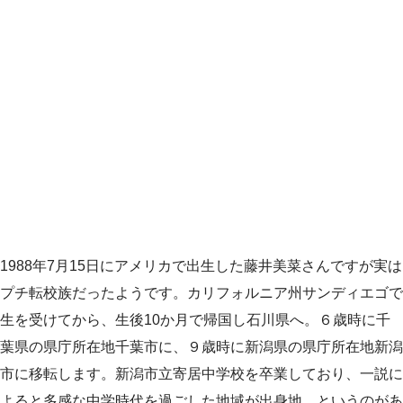
1988年7月15日にアメリカで出生した藤井美菜さんですが実は
プチ転校族だったようです。カリフォルニア州サンディエゴで
生を受けてから、生後10か月で帰国し石川県へ。６歳時に千
葉県の県庁所在地千葉市に、９歳時に新潟県の県庁所在地新潟
市に移転します。新潟市立寄居中学校を卒業しており、一説に
よると多感な中学時代を過ごした地域が出身地。というのがあ