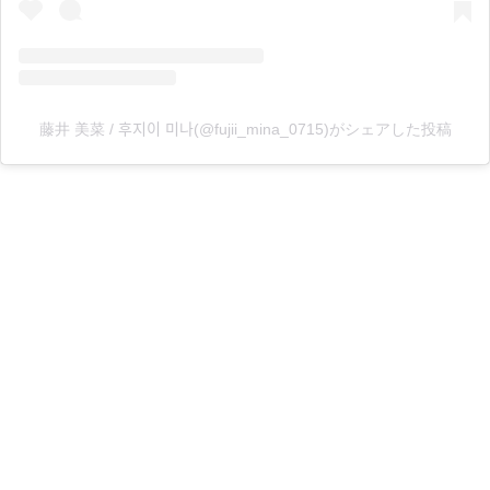
藤井 美菜 / 후지이 미나(@fujii_mina_0715)がシェアした投稿