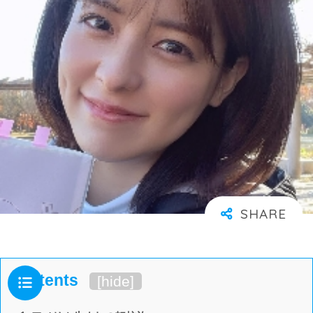
Contents
[
hide
]