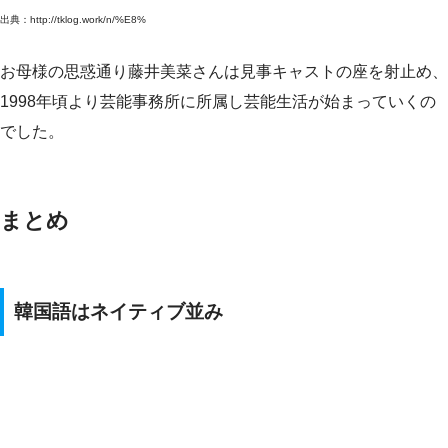
出典：http://tklog.work/n/%E8%
お母様の思惑通り藤井美菜さんは見事キャストの座を射止め、
1998年頃より芸能事務所に所属し芸能生活が始まっていくの
でした。
まとめ
韓国語はネイティブ並み