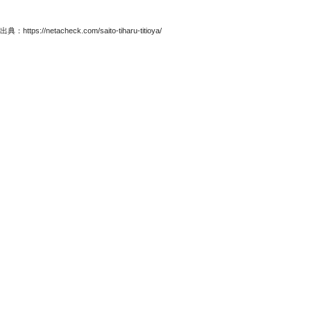
出典：https://netacheck.com/saito-tiharu-titioya/