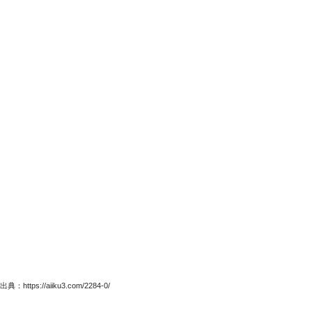
出典：https://aiiku3.com/2284-0/