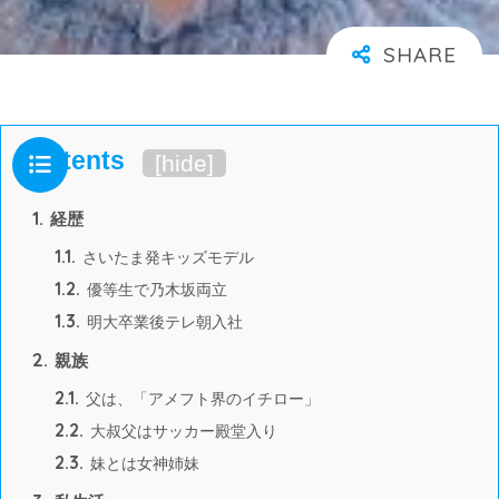
Contents
[
hide
]
1.
経歴
1.1.
さいたま発キッズモデル
1.2.
優等生で乃木坂両立
1.3.
明大卒業後テレ朝入社
2.
親族
2.1.
父は、「アメフト界のイチロー」
2.2.
大叔父はサッカー殿堂入り
2.3.
妹とは女神姉妹