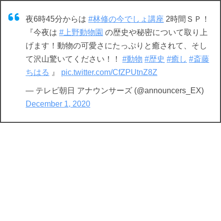
夜6時45分からは
#林修の今でしょ講座
2時間ＳＰ！
『今夜は
#上野動物園
の歴史や秘密について取り上
げます！動物の可愛さにたっぷりと癒されて、そし
て沢山驚いてください！！
#動物
#歴史
#癒し
#斎藤
ちはる
』
pic.twitter.com/CfZPUtnZ8Z
— テレビ朝日 アナウンサーズ (@announcers_EX)
December 1, 2020