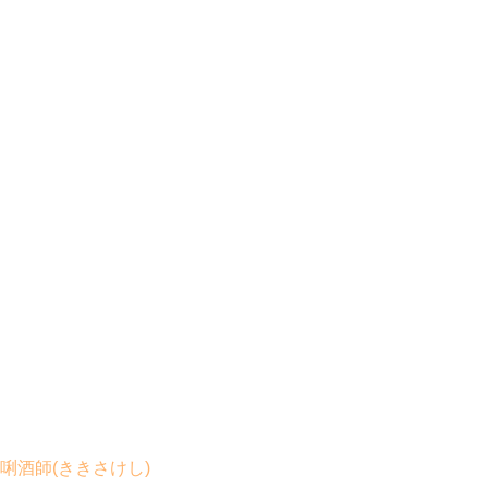
唎酒師(ききさけし)