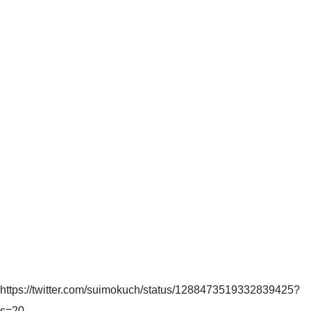
https://twitter.com/suimokuch/status/1288473519332839425?
s=20