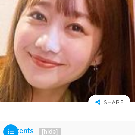
Contents
[
hide
]