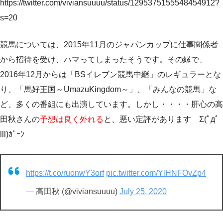
https://twitter.com/viviansuuuu/status/1295375155548454912?
s=20
競馬については、2015年11月のジャパンカップに仕事関係者
から招待を受け、ハマってしまったそうです。その縁で、
2016年12月からは「BSイレブン競馬中継」のレギュラーとな
り、「馬好王国～UmazuKingdom～」、「みんなの競馬」な
ど、多くの番組にも出演しています。しかし・・・・肝心の高
田秋さんの
予想は良く外れる
と、悪い定評があります Σ(ﾟдﾟ
lll)ｶﾞｰﾝ
https://t.co/ruonwY3orf
pic.twitter.com/YlHNFOvZp4
— 高田秋 (@viviansuuuu)
July 25, 2020