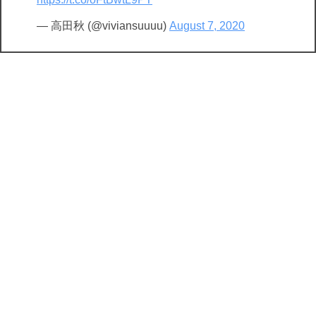
— 高田秋 (@viviansuuuu)
August 7, 2020