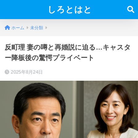
しろとはと
ホーム
未分類
反町理 妻の噂と再婚説に迫る…キャスタ
ー降板後の驚愕プライベート
2025年8月24日