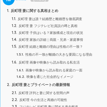
1.
反町理 妻に関する真相まとめ
1.1.
反町理 妻は誰？結婚歴と離婚歴を徹底調査
1.2.
反町理 妻 フジテレビ社員説の噂と真相
1.3.
反町理 子供はいる？家族構成と現在の状況
1.4.
反町理 家族の詳細｜両親・兄弟・家庭事情
1.5.
反町理 結婚と離婚の理由は性格の不一致？
1.5.1.
性格の不一致が離婚の大きな要因になる理由
1.6.
反町理 画像や映像から読み取れる私生活
1.6.1.
画像や映像から読み取れる家庭の一面
1.6.2.
映像を通じた社会的なイメージ
2.
反町理 妻とプライベートの最新情報
2.1.
反町理 評判と妻に関する世間の声
2.2.
反町理 今の生活と再婚の可能性
2.3.
フジテレビ 反町理 妻に関する過去報道