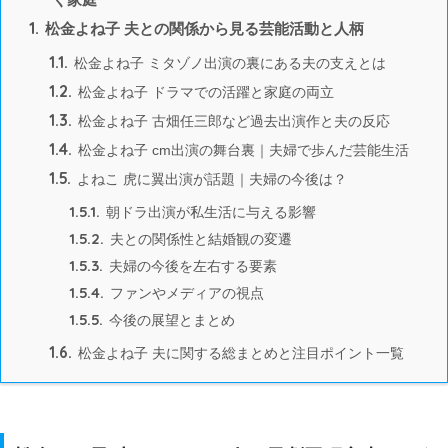
1.
松金よね子 夫との関係から見る芸能活動と人柄
1.1.
松金よね子 ミタゾノ出演の裏にある夫の支えとは
1.2.
松金よね子 ドラマでの活躍と家庭の両立
1.3.
松金よね子 古畑任三郎など過去出演作と夫の反応
1.4.
松金よね子 cm出演の舞台裏｜夫婦で歩んだ芸能生活
1.5.
よねこ 虎に翼出演が話題｜夫婦の今後は？
1.5.1.
朝ドラ出演が私生活に与える影響
1.5.2.
夫との関係性と結婚観の変遷
1.5.3.
夫婦の今後を左右する要素
1.5.4.
ファンやメディアの視点
1.5.5.
今後の展望とまとめ
1.6.
松金よね子 夫に関する総まとめと注目ポイント一覧