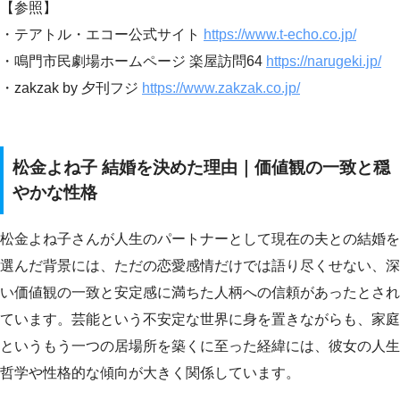
【参照】
・テアトル・エコー公式サイト
https://www.t-echo.co.jp/
・鳴門市民劇場ホームページ 楽屋訪問64
https://narugeki.jp/
・zakzak by 夕刊フジ
https://www.zakzak.co.jp/
松金よね子 結婚を決めた理由｜価値観の一致と穏
やかな性格
松金よね子さんが人生のパートナーとして現在の夫との結婚を
選んだ背景には、ただの恋愛感情だけでは語り尽くせない、深
い価値観の一致と安定感に満ちた人柄への信頼があったとされ
ています。芸能という不安定な世界に身を置きながらも、家庭
というもう一つの居場所を築くに至った経緯には、彼女の人生
哲学や性格的な傾向が大きく関係しています。