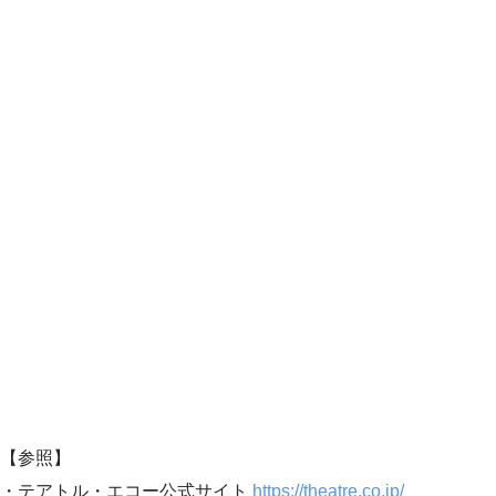
【参照】
・テアトル・エコー公式サイト
https://theatre.co.jp/