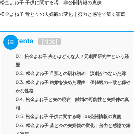
松金よね子 子供に関する噂｜非公開情報の裏側
松金よね子 昔と今の夫婦観の変化｜努力と感謝で築く家庭
Contents
[
hide
]
0.1.
松金よね子 夫とはどんな人？元劇団研究生という経
歴
0.2.
松金よね子 旦那との馴れ初め｜演劇がつないだ縁
0.3.
松金よね子 結婚を決めた理由｜価値観の一致と穏や
かな性格
0.4.
松金よね子と夫の現在｜離婚の可能性と夫婦仲の真
相
0.5.
松金よね子 子供に関する噂｜非公開情報の裏側
0.6.
松金よね子 昔と今の夫婦観の変化｜努力と感謝で築
く家庭